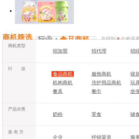
商机筛选
行业：
食品商机
共找到
0
个相关
商机类型
招加盟
招代理
招
行 业
食品商机
服饰商机
寝
机构商机
洗护用品商机
玩
餐具
餐巾
坐
产品分类
奶粉
零食
辅
发 布 方
企业
经销渠道
服