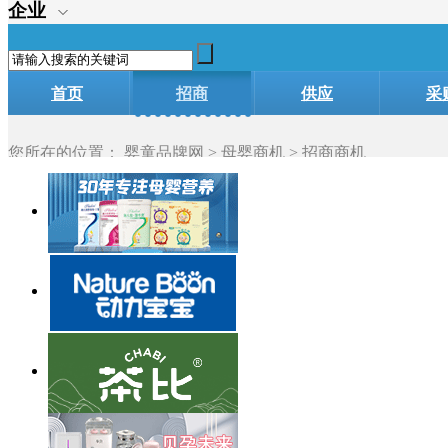
企业
首页
招商
供应
采
加盟
您所在的位置：
婴童品牌网
>
母婴商机
> 招商商机