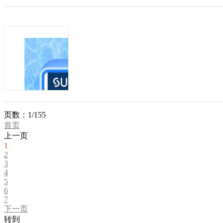
发布方：
素臣开味星锌多维营养饮
发布日期：2026-07-30
有效期：至2027-0
【产品核心卖点】 采用葡萄糖酸锌+ 
宝宝娇嫩肠胃。 •0蔗糖0色素0防腐剂0过敏
准生产：精准营...
商机类型：
招代理
发布方：
素臣慧记忆DHA藻油（比利时进口）
页数：1/155
首页
发布日期：2026-07-30
有效期：至2027-0
上一页
1
2
素臣慧记忆DHA150mg/粒，60粒/瓶，
3
利时进口裂壶藻油天然纯净胶囊 非凝胶糖
4
(DHA+ARA+ALA)不含EPA纯度40% 配料:
5
商机类型：
招代理
6
发布方：
7
下一页
转到