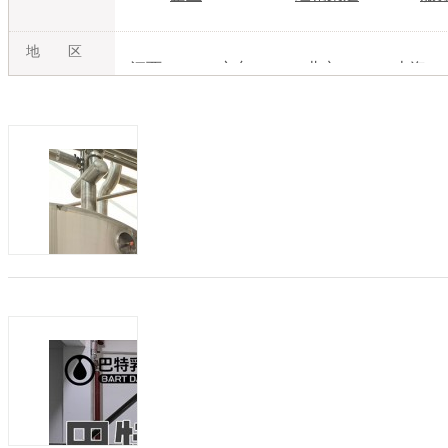
地 区
江西
广东
北京
上海
吉林
内蒙古
江苏
浙江
湖北
湖南
广西
海南
甘肃
青海
宁夏
新疆
哪里有驼奶粉原材料 驼乳粉贴牌代加工供
发布日期：2026-08-07
有效期：至2027-0
做自有驼奶品牌，如何筛选合规高效的驼
续升温，不少创业者、经销商、电商商家
择驼奶粉OEM/ODM贴牌代工模式...
商机类型：
招加盟