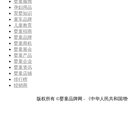
婴童服饰
孕妇用品
育婴知识
童车品牌
儿童教育
婴童招商
婴童品牌
婴童商机
婴童展会
婴童产品
婴童企业
婴童资讯
婴童店铺
排行榜
经销商
版权所有 ©婴童品牌网 - 《中华人民共和国增值