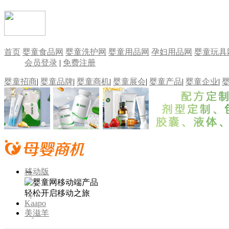
首页
婴童食品网
婴童洗护网
婴童用品网
孕妇用品网
婴童玩具
会员登录
|
免费注册
婴童招商
|
婴童品牌
|
婴童商机
|
婴童展会
|
婴童产品
|
婴童企业
|
移动版
轻松开启移动之旅
Kaapo
美滋羊