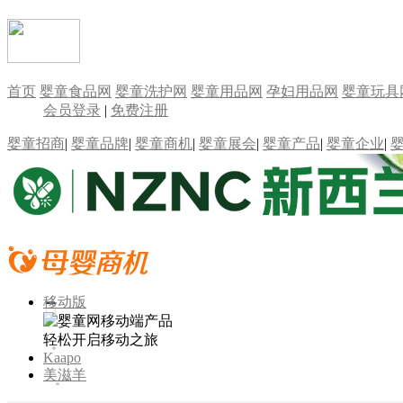
首页
婴童食品网
婴童洗护网
婴童用品网
孕妇用品网
婴童玩具
会员登录
|
免费注册
婴童招商
|
婴童品牌
|
婴童商机
|
婴童展会
|
婴童产品
|
婴童企业
|
移动版
轻松开启移动之旅
Kaapo
美滋羊