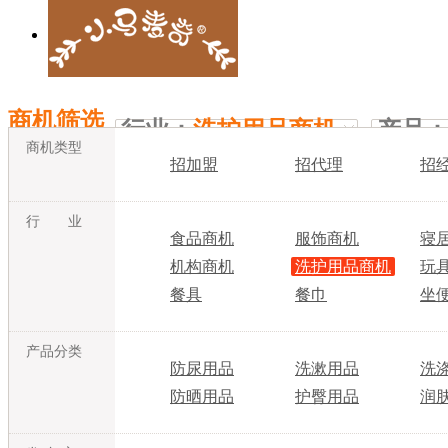
商机筛选
行业：
洗护用品商机
产品
商机类型
招加盟
招代理
招
行 业
食品商机
服饰商机
寝
机构商机
洗护用品商机
玩
餐具
餐巾
坐
产品分类
防尿用品
洗漱用品
洗
防晒用品
护臀用品
润