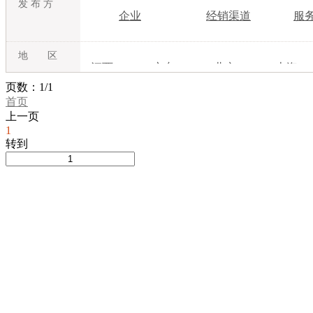
发 布 方
企业
经销渠道
服
地 区
江西
广东
北京
上海
吉林
内蒙古
江苏
浙江
页数：1/1
首页
湖北
湖南
广西
海南
上一页
甘肃
青海
宁夏
新疆
1
转到