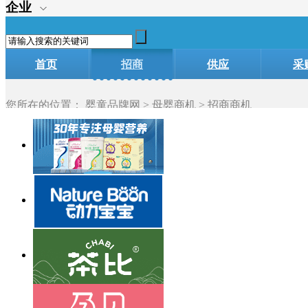
企业
首页
招商
供应
采
加盟
您所在的位置：
婴童品牌网
>
母婴商机
> 招商商机