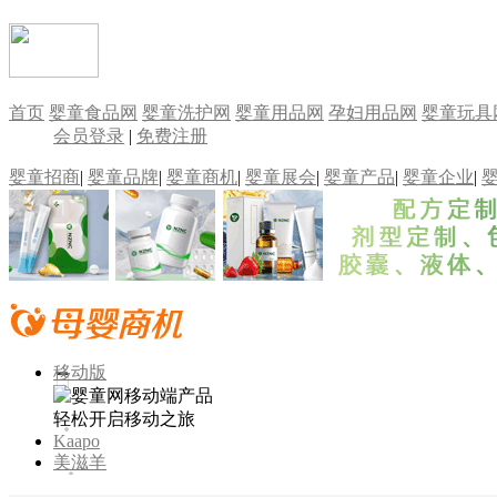
首页
婴童食品网
婴童洗护网
婴童用品网
孕妇用品网
婴童玩具
会员登录
|
免费注册
婴童招商
|
婴童品牌
|
婴童商机
|
婴童展会
|
婴童产品
|
婴童企业
|
移动版
轻松开启移动之旅
Kaapo
美滋羊