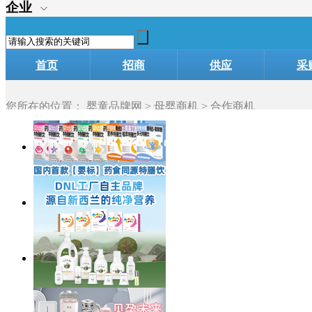
企业
首页
招商
供应
采
加盟
您所在的位置：
婴童品牌网
>
母婴商机
> 合作商机