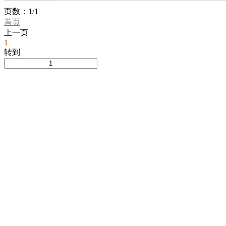
吉林
内蒙古
江苏
浙江
页数：1/1
首页
湖北
湖南
广西
海南
上一页
甘肃
青海
宁夏
新疆
1
转到