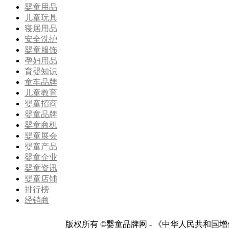
婴童用品
儿童玩具
寝居用品
安全洗护
婴童服饰
孕妇用品
育婴知识
童车品牌
儿童教育
婴童招商
婴童品牌
婴童商机
婴童展会
婴童产品
婴童企业
婴童资讯
婴童店铺
排行榜
经销商
版权所有 ©婴童品牌网 - 《中华人民共和国增值