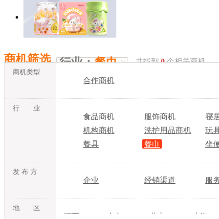
商机筛选
行业：
餐巾
共找到
0
个相关商机
商机类型
合作商机
行 业
食品商机
服饰商机
寝
机构商机
洗护用品商机
玩
餐具
餐巾
坐
发 布 方
企业
经销渠道
服
地 区
江西
广东
北京
上海