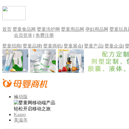
首页
婴童食品网
婴童洗护网
婴童用品网
孕妇用品网
婴童玩具
会员登录
|
免费注册
婴童招商
|
婴童品牌
|
婴童商机
|
婴童展会
|
婴童产品
|
婴童企业
|
移动版
轻松开启移动之旅
Kaapo
美滋羊