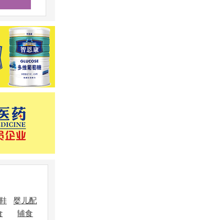
鞋
婴儿配
食
辅食
饰