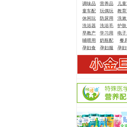
调味品
具
营养品
儿童
童车配
玩偶玩
教育
休闲玩
件
防尿用
具
洗漱
具
洗浴器
具
洗浴毛
品
护肤
品
早教产
皿
学习用
巾
电子
品
哺喂用
品
奶瓶配
品
餐
品
孕妇食
品
孕妇服
件
孕妇
品
饰
理用