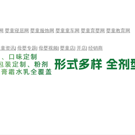
网
婴童寝居网
婴童服饰网
婴童童车网
婴童育婴网
婴童教育网
婴童资讯
|
母婴专题
|
母婴视频
|
婴童店
|
开店
|
经销商