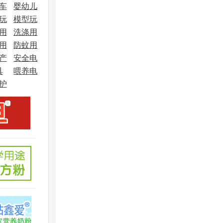
车
婴幼儿
玩
模型玩
车
用
洗涤用
具
用
防蚊用
品
产
安全电
品
具
喂养电
器
护
器
品