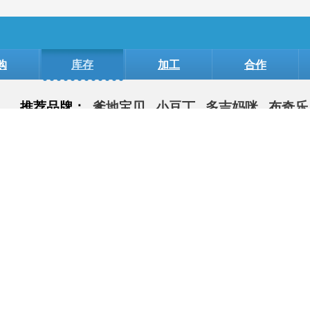
购
库存
加工
合作
推荐品牌：
爹地宝贝
小豆丁
多吉妈咪
布奇乐