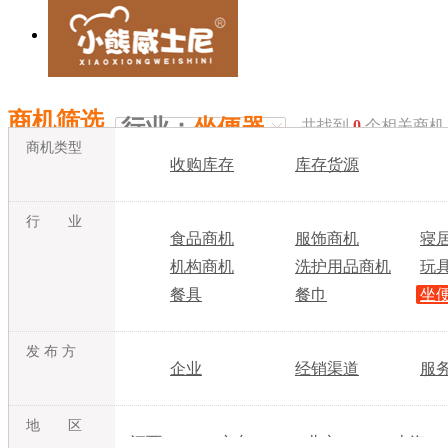
商机筛选
行业：
坐便器
共找到
0
个相关商机
商机类型
收购库存
库存货源
行 业
食品商机
服饰商机
寝
机构商机
洗护用品商机
玩
餐具
餐巾
坐
发 布 方
企业
经销渠道
服
地 区
江西
广东
北京
上海