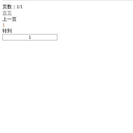
吉林
内蒙古
江苏
浙江
页数：1/1
首页
湖北
湖南
广西
海南
上一页
甘肃
青海
宁夏
新疆
1
转到