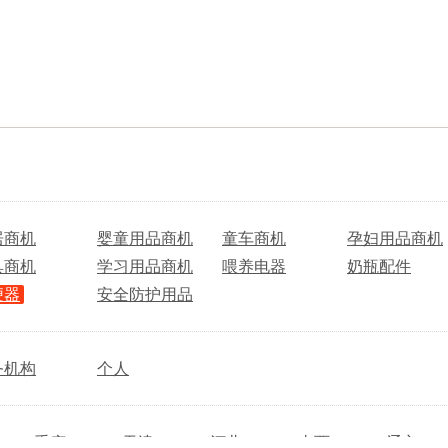
居商机
婴童用品商机
童车商机
孕妇用品商机
具商机
学习用品商机
喂养电器
奶瓶配件
便器
安全防护用品
务机构
个人
重庆
天津
河北
山西
辽宁