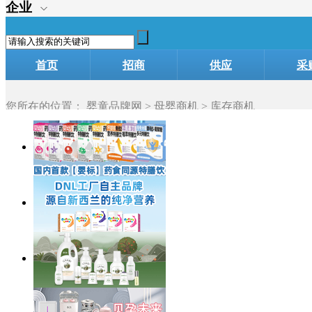
企业
首页
招商
供应
采
您所在的位置：
婴童品牌网
>
母婴商机
> 库存商机