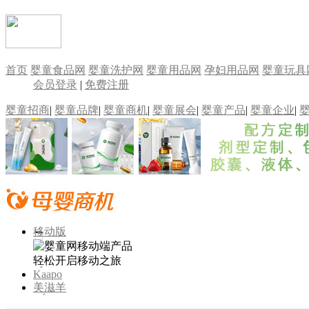
首页
婴童食品网
婴童洗护网
婴童用品网
孕妇用品网
婴童玩具
会员登录
|
免费注册
婴童招商
|
婴童品牌
|
婴童商机
|
婴童展会
|
婴童产品
|
婴童企业
|
移动版
轻松开启移动之旅
Kaapo
美滋羊