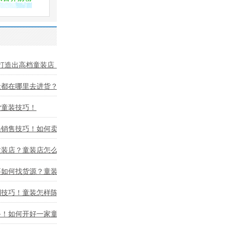
打造出高档童装店！
般都在哪里去进货？童
货童装技巧！
员销售技巧！如何卖好
童装店？童装店怎么进
要如何找货源？童装店
列技巧！童装怎样陈列
备！如何开好一家童装店