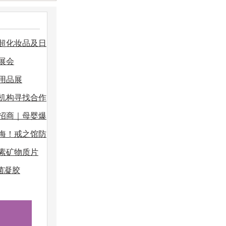
商超化妆品及日
展会
用品展
机构寻找合作
招商｜母婴爆
海！戒之馆防
素矿物质片
菌凝胶