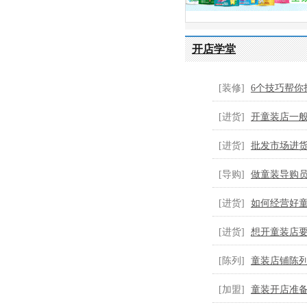
开店学堂
[装修]
6个技巧帮你
童...
[进货]
开童装店一
装...
[进货]
批发市场进
[导购]
做童装导购
童...
[进货]
如何经营好
货...
[进货]
想开童装店
货...
[陈列]
童装店铺陈
好...
[加盟]
童装开店准