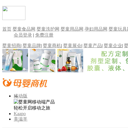
首页
婴童食品网
婴童洗护网
婴童用品网
孕妇用品网
婴童玩具
会员登录
|
免费注册
婴童招商
|
婴童品牌
|
婴童商机
|
婴童展会
|
婴童产品
|
婴童企业
|
移动版
轻松开启移动之旅
Kaapo
美滋羊