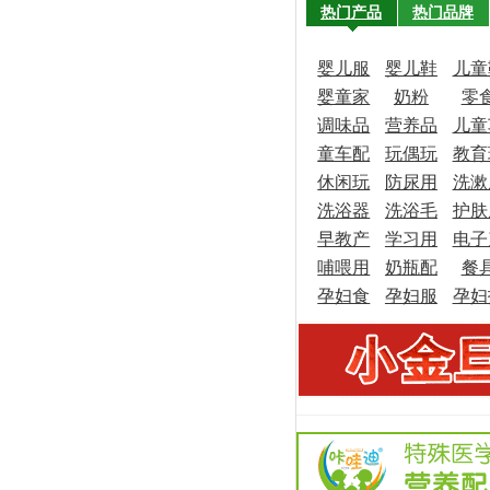
热门产品
热门品牌
婴儿服
婴儿鞋
儿童
婴童家
饰
奶粉
袜
零
调味品
具
营养品
儿童
童车配
玩偶玩
教育
休闲玩
件
防尿用
具
洗漱
具
洗浴器
具
洗浴毛
品
护肤
品
早教产
皿
学习用
巾
电子
品
哺喂用
品
奶瓶配
品
餐
品
孕妇食
品
孕妇服
件
孕妇
品
饰
理用