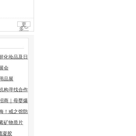
更
多︾
商超化妆品及日
展会
用品展
机构寻找合作
招商｜母婴爆
海！戒之馆防
素矿物质片
菌凝胶