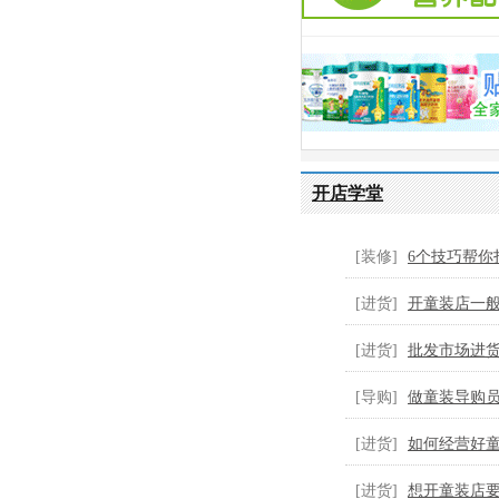
开店学堂
[装修]
6个技巧帮你
童...
[进货]
开童装店一
装...
[进货]
批发市场进
[导购]
做童装导购
童...
[进货]
如何经营好
货...
[进货]
想开童装店