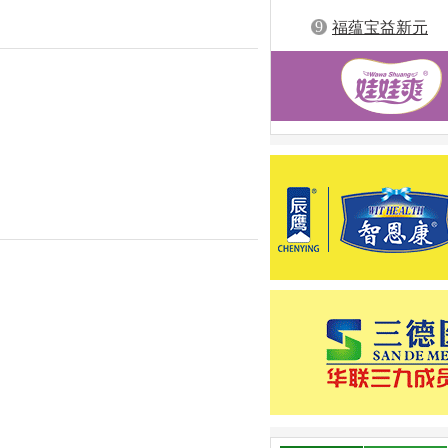
9
福蕴宝益新元
2-16
发布者：生产厂家
向全球，风靡了全球亿万男女老少。正
牌，深圳东捷行公司凭借自身的实
5-28
发布者：生产厂家
，多年坚持“高品位，高质量”的品
，愿与全国加盟商为中国孩子创造个