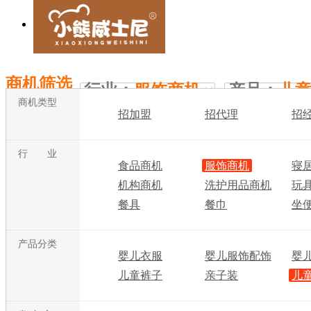
商机筛选
行业：
服饰商机
产品：
儿
商机类型
招加盟
招代理
招
行 业
食品商机
服饰商机
寝
机构商机
洗护用品商机
玩
餐具
餐巾
坐
产品分类
婴儿衣服
婴儿服饰配饰
婴
儿童裤子
亲子装
儿