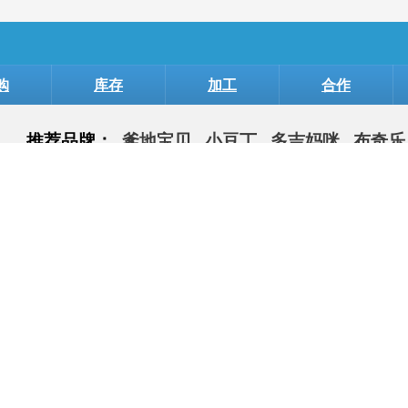
购
库存
加工
合作
推荐品牌：
爹地宝贝
小豆丁
多吉妈咪
布奇乐