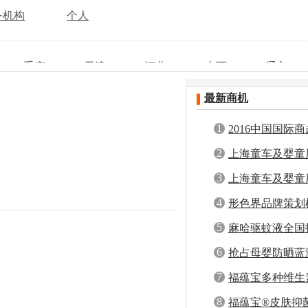
务机构
个人
重庆
天津
河北
山西
辽宁
安徽
福建
黑龙江
山东
河南
最新商机
四川
贵州
云南
西藏
陕西
香港
澳门
台湾
1
2016中国国际
用品采购交易会
2
上海童车及婴童
3
上海童车及婴童
4
形色界品牌策划
商
5
麻哈驱蚊液全国
品，稳赚一夏！
6
6-03
发布者：生产厂家
抢占母婴防晒蓝
晒霜全国招商，
7
福蕴宝多种维生
一家集研发、设计、生产、营销、物流、
8
牌。 产品涵盖家居服饰、文...
福蕴宝®皮肤抑