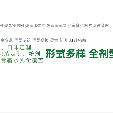
网
婴童寝居网
婴童服饰网
婴童童车网
婴童育婴网
婴童教育网
婴童资讯
|
母婴专题
|
母婴视频
|
婴童店
|
开店
|
经销商