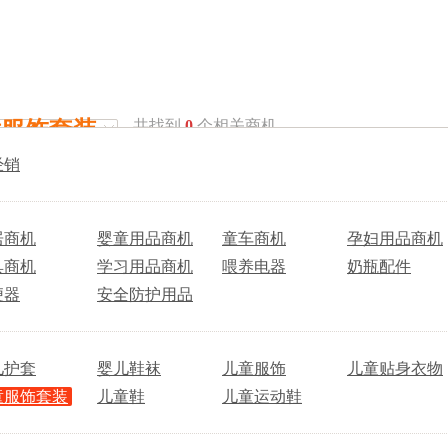
童服饰套装
共找到
0
个相关商机
经销
居商机
婴童用品商机
童车商机
孕妇用品商机
具商机
学习用品商机
喂养电器
奶瓶配件
便器
安全防护用品
儿护套
婴儿鞋袜
儿童服饰
儿童贴身衣物
童服饰套装
儿童鞋
儿童运动鞋