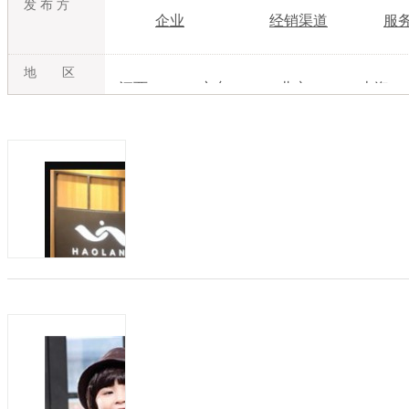
发 布 方
企业
经销渠道
服
地 区
江西
广东
北京
上海
吉林
内蒙古
江苏
浙江
湖北
湖南
广西
海南
甘肃
青海
宁夏
新疆
好兰朵全品类家居集合店招募联营伙伴
发布日期：2021-06-03
有效期：至2022-0
HAOLAND好兰朵创立于2012年，是
连锁专卖于一体的“全品类家居集合店”品