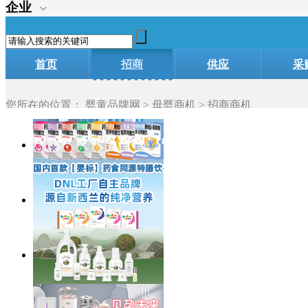
企业
首页
招商
供应
采
您所在的位置：
婴童品牌网
>
母婴商机
> 招商商机