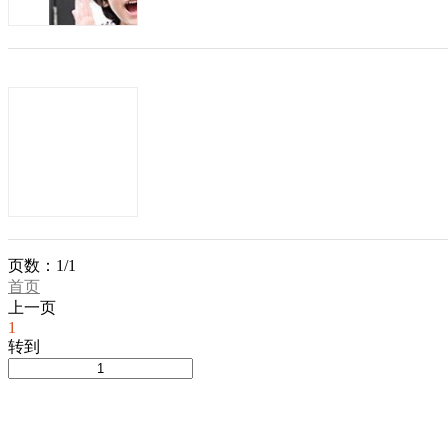
商机类型：
招加盟
发布方：
加盟五指山天地迪士尼童装前景好
发布日期：2015-12-17
有效期：至2016-1
迪斯尼品牌诞生于1928年，从好莱坞走
是因为这样能为您创造无尽财富的世界品
力，成为华特迪斯尼产品亚太地区...
商机类型：
招加盟
发布方：
安娜&爱登—韩国童装品牌领导者
页数：1/1
首页
发布日期：2015-05-29
有效期：至2016-0
上一页
1
转到
广州美都服饰有限公司旗下品牌安娜&爱登
牌核心标准，秉着“客户至上”的经营理念
性服饰而努力。...
商机类型：
招加盟
发布方：