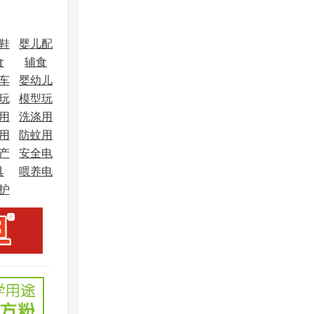
鞋
婴儿配
食
辅食
饰
车
婴幼儿
玩
模型玩
车
用
洗涤用
具
用
防蚊用
品
产
安全电
品
具
喂养电
器
护
器
品