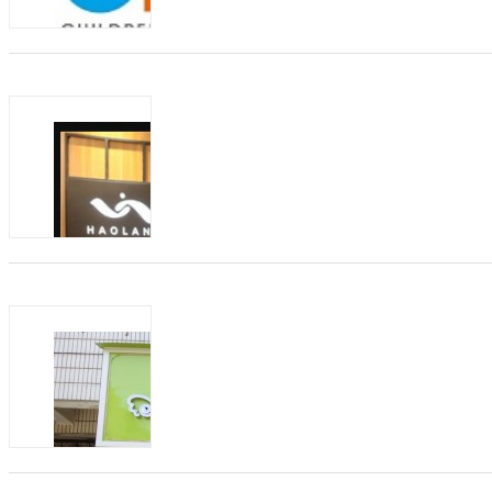
服务、进出口业务等为一体的儿童...
商机类型：
招加盟
发布方：
上海孕婴童展cbme
发布日期：2021-11-10
有效期：至2022-1
2022第22届CBME上海孕婴童展 展会时间
展中心（上海）上海青浦区崧泽大道333号
2001年 管理机构：Informa...
商机类型：
招加盟
发布方：
好兰朵全品类家居集合店招募联营伙伴
发布日期：2021-06-03
有效期：至2022-0
HAOLAND好兰朵创立于2012年，是
连锁专卖于一体的“全品类家居集合店”品
商机类型：
招加盟
发布方：
童图童装工厂直销店：把爱带回家