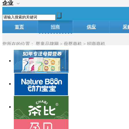
企业
首页
招商
供应
采
加盟
您所在的位置：
婴童品牌网
>
母婴商机
> 招商商机