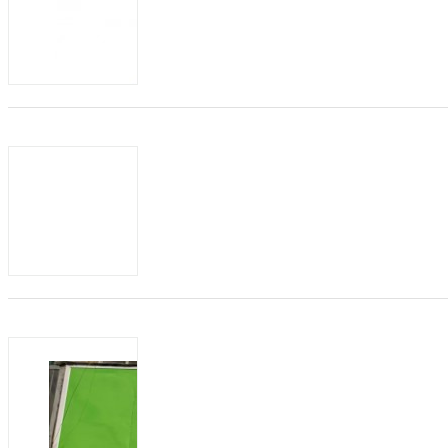
小儿腹泻贴 小儿腹泻贴的全称是穴位贴
瓷粉、丙烯酸压敏胶、水刺无纺布、不锈
腹泻贴是做家长的福音，面对...
商机类型：
招代理
发布方：
磁疗贴生产厂家
发布日期：2021-01-22
有效期：至2022-0
磁疗贴是一种对于颈椎病、肩周炎、骨质
疗的一款贴剂，磁力贴在市面上的应用还
多，在我们进行选择磁疗贴生产...
商机类型：
招代理
发布方：
哆哆咪童装进货心得分享
发布日期：2020-08-05
有效期：至2020-0
哆哆咪童装开店心得分享： 当前进货
费层面开展的简易的剖析，假如从全部运营