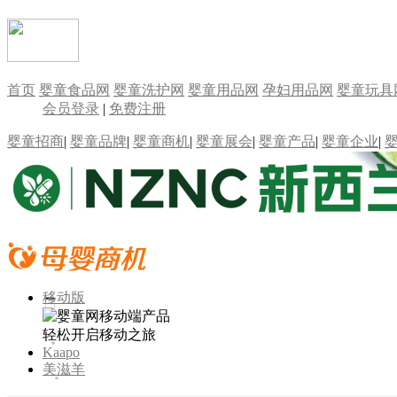
首页
婴童食品网
婴童洗护网
婴童用品网
孕妇用品网
婴童玩具
会员登录
|
免费注册
婴童招商
|
婴童品牌
|
婴童商机
|
婴童展会
|
婴童产品
|
婴童企业
|
移动版
轻松开启移动之旅
Kaapo
美滋羊