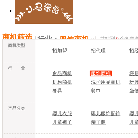
商机筛选
行业：
服饰商机
共找到
0
个相关
商机类型
招加盟
招代理
招
行 业
食品商机
服饰商机
寝
机构商机
洗护用品商机
玩
餐具
餐巾
坐
产品分类
婴儿衣服
婴儿服饰配饰
婴
儿童裤子
亲子装
儿