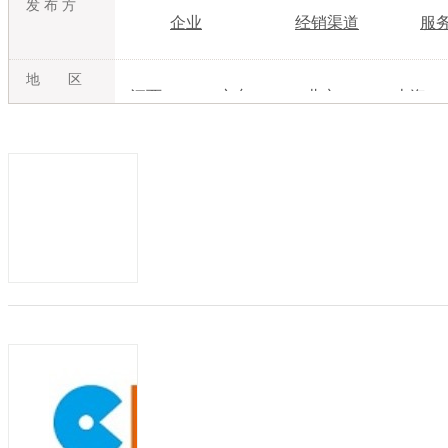
发 布 方
企业
经销渠道
服
地 区
江西
广东
北京
上海
吉林
内蒙古
江苏
浙江
湖北
湖南
广西
海南
甘肃
青海
宁夏
新疆
田佳禾儿童家居服童装品牌 婴幼儿值得加
发布日期：2022-11-16
有效期：至2023-1
山西田佳禾电子商务有限公司成立于201
城。是一家以儿童内衣、家居服饰、内搭