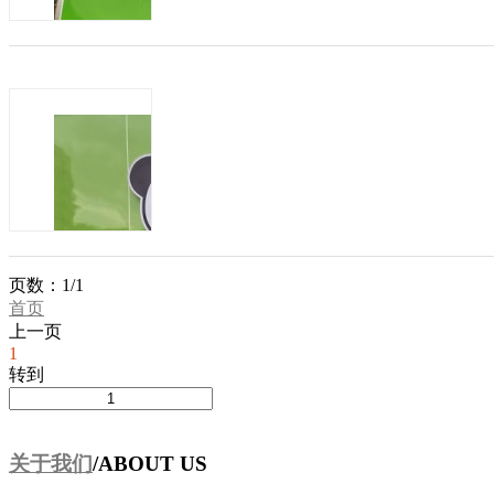
商机类型：
招加盟
发布方：
爱尚哆哆咪童装加盟政策
发布日期：2020-08-05
有效期：至2021-0
哆哆咪童装品牌定位： 致力于孩子的
扮演和潮流趣味的配搭体验。 3-12岁儿
妈 哆哆...
商机类型：
招加盟
发布方：
童图为您开启全新创业致富渠道
页数：1/1
首页
发布日期：2020-08-05
有效期：至2021-0
上一页
1
转到
目前经营童图品牌童装,经过多年的运营经
一直专注童装服饰的事业,依托多年积累的
费群体。到目前为止现全国拥...
商机类型：
招加盟
发布方：
关于我们
/ABOUT US