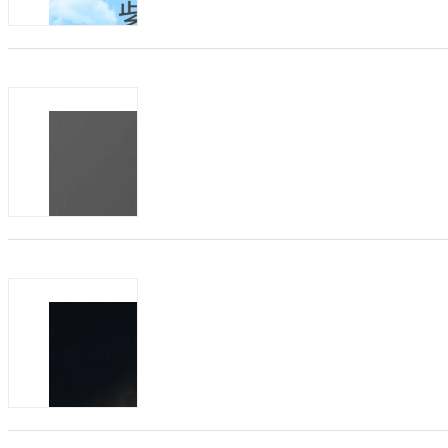
商机类型：
招代理
发布方：
风口掘金，刚需爆品｜戒之馆紫草油全国
发布日期：2026-05-12
有效期：至2027-0
一、赛道红利，刚需为王，母婴护肤永远
精细化护肤理念全面普及，母婴肌肤护理
无添加的草本护肤产品需求暴...
商机类型：
招经销
发布方：
抢占母婴防晒蓝海！戒之馆防晒霜全国招
发布日期：2026-04-13
有效期：至2027-0
戒之馆深耕母婴护肤领域多年，始终秉持“
聚焦婴童脆弱肌肤需求，打造出多款备受
之馆防晒霜凭借硬核产品力、...
商机类型：
招经销
发布方：
阁草缘婴童洗护系列：面霜身体乳