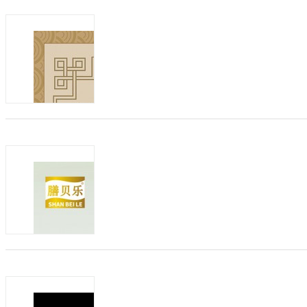
发布日期：2025-08-07
有效期：至2026-0
阁草缘婴童洗护产品全国招代理，草本纯
留下您的联系方式！谢谢！...
商机类型：
招代理
发布方：
小儿中药穴位贴招代理
发布日期：2025-07-28
有效期：至2025-1
经典传承阁草缘，配方与独特秘制制作工
质”“健康”“天然”“安全”的产品和真诚服务宗
商机类型：
招代理
发布方：
抢占三伏养生新蓝海！膳贝乐三伏浴+贴
发布日期：2025-05-14
有效期：至2026-0