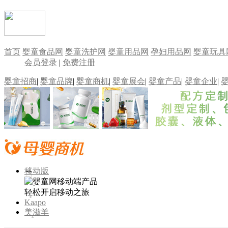
首页
婴童食品网
婴童洗护网
婴童用品网
孕妇用品网
婴童玩具
会员登录
|
免费注册
婴童招商
|
婴童品牌
|
婴童商机
|
婴童展会
|
婴童产品
|
婴童企业
|
移动版
轻松开启移动之旅
Kaapo
美滋羊