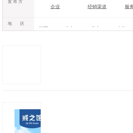
发 布 方
企业
经销渠道
服
地 区
江西
广东
北京
上海
吉林
内蒙古
江苏
浙江
湖北
湖南
广西
海南
甘肃
青海
宁夏
新疆
张仲景药浴浓缩液系列
发布日期：2026-06-18
有效期：至2027-0
张仲景瑶浴浓缩液系列，大人小孩都能用
欢迎商贸公司，代理等各大老板前来了解..