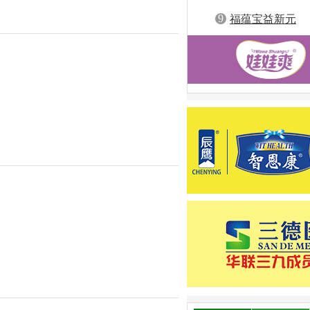
9
福蕴宝益新元
火热招商
5-12
发布者：生产厂家
的黄金赛道 随着国民育儿观念升级，
市场持续爆发。家长对温和、安全、
商，携手共赢
4-13
发布者：生产厂家
安全至上、天然养肤”的品牌理念，
市场认可的母婴护理产品。如今，戒