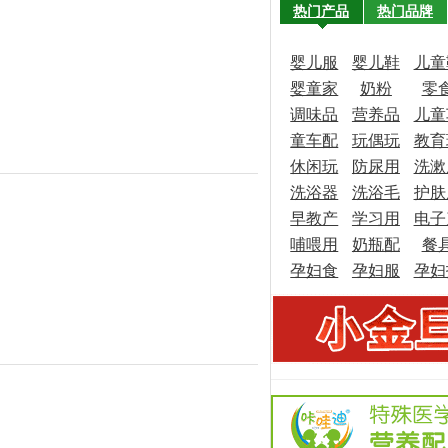
热门产品
热门品牌
8-07
发布者：生产厂家
婴儿服
婴儿鞋
儿童
婴童家
饰
奶粉
袜
零
植物配方功效型的产品，有需要欢迎
调味品
具
营养品
儿童
童车配
玩偶玩
教育
休闲玩
件
防尿用
具
洗漱
具
洗浴器
具
洗浴毛
品
护肤
品
早教产
皿
学习用
巾
电子
品
1-05
发布者：生产厂家
哺喂用
品
奶瓶配
品
餐
品
孕妇食
品
孕妇服
件
孕妇
艺，古方配置，养护经典。以“优
品
饰
理用
旨。...
双核布局，赋能婴童健康赛
5-14
发布者：生产厂家