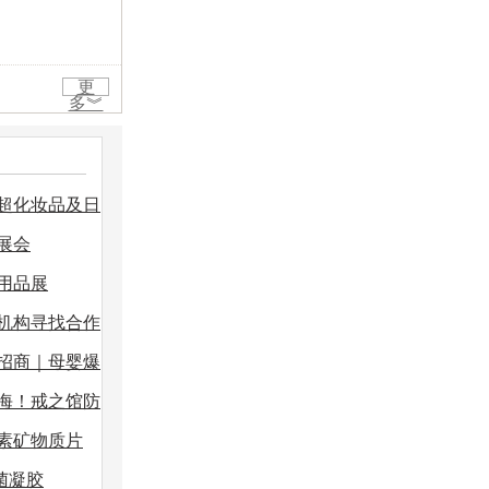
更
多︾
商超化妆品及日
展会
用品展
机构寻找合作
招商｜母婴爆
海！戒之馆防
素矿物质片
菌凝胶