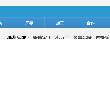
购
库存
加工
合作
推荐品牌：
爹地宝贝
小豆丁
多吉妈咪
布奇乐