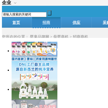
企业
首页
招商
供应
采
您所在的位置：
婴童品牌网
>
母婴商机
> 招商商机