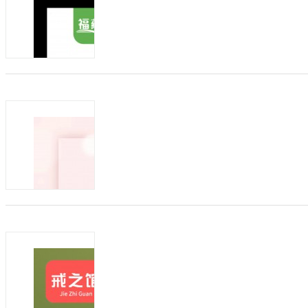
随着健康消费升级，"冬病夏治"理念在母婴
近，婴童体质调理市场迎来千亿级风口。
伏浴+三伏贴"双线产品矩阵切入...
商机类型：
招加盟
发布方：
福蕴宝®皮肤抑菌凝胶
发布日期：2024-09-29
有效期：至2025-0
①专为婴幼儿设计 ②纯天然植物提取物，
高，抑菌性强 ④清爽不油腻 本产品控销...
商机类型：
招代理
发布方：
阁草缘面霜
发布日期：2024-09-26
有效期：至2025-0
阁草缘婴童洗护产品非常全面，草本纯植
工作人员...