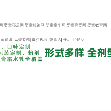
网
婴童寝居网
婴童服饰网
婴童童车网
婴童育婴网
婴童教育网
婴童资讯
|
母婴专题
|
母婴视频
|
婴童店
|
开店
|
经销商