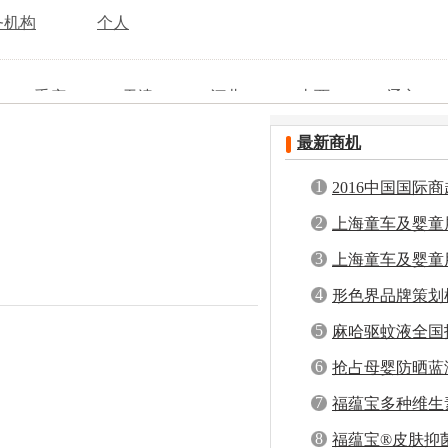
务机构
个人
重庆
天津
河北
山西
辽宁
安徽
福建
黑龙江
山东
河南
最新商机
四川
贵州
云南
西藏
陕西
香港
澳门
台湾
1
2016中国国际
用品采购交易会
2
上海童车及婴童
3
上海童车及婴童
4
形色界品牌策划
商
5
麻哈驱蚊液全国
品，稳赚一夏！
6
6-18
发布者：生产厂家
抢占母婴防晒蓝
晒霜全国招商，
7
福蕴宝多种维生
，不图挣钱，只求合作，全国招商，
8
.
福蕴宝®皮肤抑