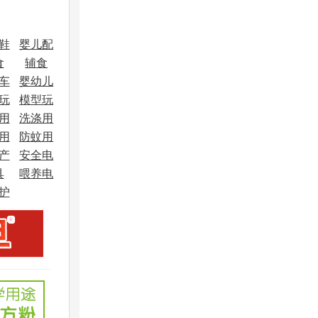
鞋
婴儿配
食
辅食
饰
车
婴幼儿
玩
模型玩
车
用
洗涤用
具
用
防蚊用
品
产
安全电
品
具
喂养电
器
护
器
品