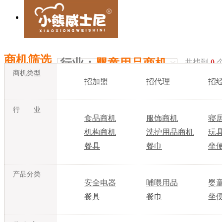
商机筛选
行业：
婴童用品商机
共找到
0
商机类型
招加盟
招代理
招
行 业
食品商机
服饰商机
寝
机构商机
洗护用品商机
玩
餐具
餐巾
坐
产品分类
安全电器
哺喂用品
婴
餐具
餐巾
坐