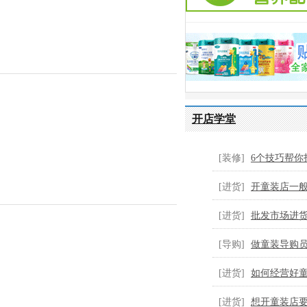
群体中持续升温。2023年三伏天临
膳贝乐依托中医药传承创新，以"三
9-29
发布者：生产厂家
开店学堂
温和无刺激 ③苦参提取物，安全性
[装修]
6个技巧帮你
童...
[进货]
开童装店一
装...
[进货]
批发市场进
[导购]
做童装导购
9-26
发布者：生产厂家
童...
[进货]
如何经营好
物配方，有需求可以联系全球婴童网
货...
[进货]
想开童装店