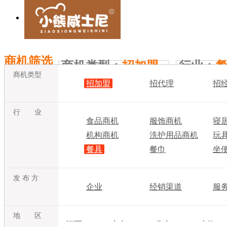
商机筛选
商机类型：
招加盟
行业：
商机类型
招加盟
招代理
招
行 业
食品商机
服饰商机
寝
机构商机
洗护用品商机
玩
餐具
餐巾
坐
发 布 方
企业
经销渠道
服
地 区
江西
广东
北京
上海