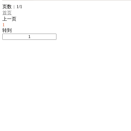
吉林
内蒙古
江苏
浙江
页数：1/1
首页
湖北
湖南
广西
海南
上一页
甘肃
青海
宁夏
新疆
1
转到