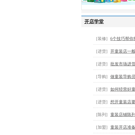
开店学堂
[装修]
6个技巧帮你
童...
[进货]
开童装店一
装...
[进货]
批发市场进
[导购]
做童装导购
童...
[进货]
如何经营好
货...
[进货]
想开童装店
货...
[陈列]
童装店铺陈
好...
[加盟]
童装开店准