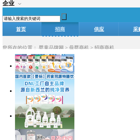
企业
首页
招商
供应
采
您所在的位置：
婴童品牌网
>
母婴商机
> 招商商机