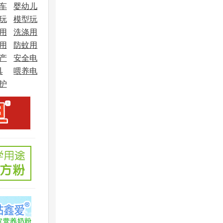
车
婴幼儿
玩
模型玩
车
用
洗涤用
具
用
防蚊用
品
产
安全电
品
具
喂养电
器
护
器
品