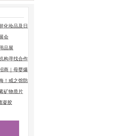
商超化妆品及日
展会
用品展
机构寻找合作
招商｜母婴爆
海！戒之馆防
素矿物质片
菌凝胶