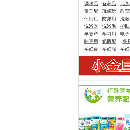
调味品
具
营养品
儿童
童车配
玩偶玩
教育
休闲玩
件
防尿用
具
洗漱
具
洗浴器
具
洗浴毛
品
护肤
品
早教产
皿
学习用
巾
电子
品
哺喂用
品
奶瓶配
品
餐
品
孕妇食
品
孕妇服
件
孕妇
品
饰
理用