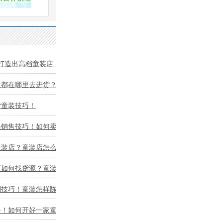
打造出高档童装店！
般都在哪里去进货？童
货童装技巧！
员销售技巧！如何卖好
童装店？童装店怎么进
要如何找货源？童装店
列技巧！童装怎样陈列
备！如何开好一家童装店