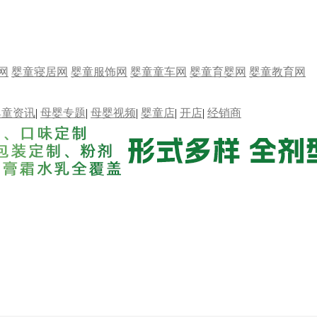
网
婴童寝居网
婴童服饰网
婴童童车网
婴童育婴网
婴童教育网
婴童资讯
|
母婴专题
|
母婴视频
|
婴童店
|
开店
|
经销商