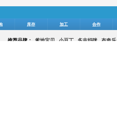
购
库存
加工
合作
推荐品牌：
爹地宝贝
小豆丁
多吉妈咪
布奇乐