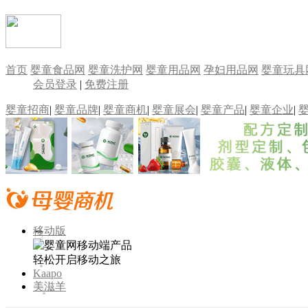
首页
婴童食品网
婴童洗护网
婴童用品网
孕妇用品网
婴童玩具
会员登录
|
免费注册
婴童招商
|
婴童品牌
|
婴童商机
|
婴童展会
|
婴童产品
|
婴童企业
|
移动版
轻松开启移动之旅
Kaapo
美滋羊