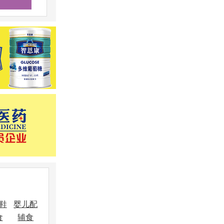
鞋
婴儿配
食
辅食
饰