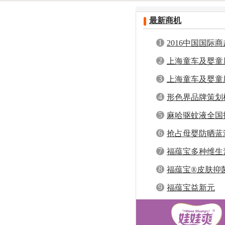
安徽
福建
黑龙江
山东
河南
最新商机
四川
贵州
云南
西藏
陕西
香港
澳门
台湾
1
2016中国国际
用品采购交易会
2
上海童车及婴童
3
上海童车及婴童
4
形色界品牌策划
商
5
麻哈驱蚊液全国
品，稳赚一夏！
6
抢占母婴防晒蓝
晒霜全国招商，
7
福蕴宝多种维生
8
福蕴宝®皮肤抑
9
福蕴宝益新元