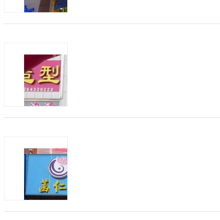
南版纳景洪、云南大理凤仪...
商机类型：
招加盟
发布方：
菡仁堂：小儿推拿开店应该纯粹，根本不
发布日期：2019-05-06
有效期：至2020-0
菡仁堂小儿推拿新加入的合作伙伴张姐准
租一个月一万多点，有3层，每层40个平
的，一家大的，都没有做团购，没...
商机类型：
招加盟
发布方：
菡仁堂小儿推拿加盟店如何留住顾客
发布日期：2019-04-29
有效期：至2020-0
培养一个孩子是不容易的，需要从小抓起
赖菡仁堂小儿推拿，其师资力量和门店运
牌，是否值得加盟呢？菡仁堂小儿...
商机类型：
招加盟
发布方：
菡仁堂小儿推拿加盟费多少？推拿效果怎