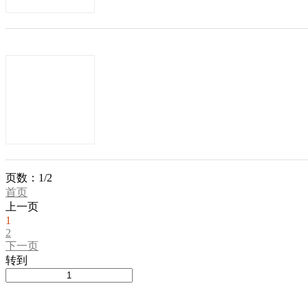
化、更加国际化，全力打造会英语...
商机类型：
招加盟
发布方：
三鼎家政服务招商
发布日期：2016-04-19
有效期：至2016-0
三鼎家政成立于1998年，主营业务的
司发展模式即区域直营连锁模式的形成；20
展模式的探索； 全国市场...
商机类型：
招加盟
发布方：
爱君家政家庭助理招商
页数：1/2
首页
发布日期：2016-04-19
有效期：至2016-0
上一页
1
2
爱君家政2000年源于上海，2006年
下一页
立志成为中国最具品牌影响力的家政服
转到
海地区拥有40多家直营店，全...
商机类型：
招加盟
发布方：