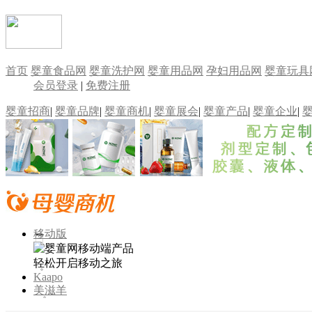
首页
婴童食品网
婴童洗护网
婴童用品网
孕妇用品网
婴童玩具
会员登录
|
免费注册
婴童招商
|
婴童品牌
|
婴童商机
|
婴童展会
|
婴童产品
|
婴童企业
|
移动版
轻松开启移动之旅
Kaapo
美滋羊