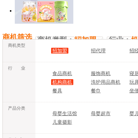
商机筛选
商机类型：
招加盟
行业：
商机类型
招加盟
招代理
招
行 业
食品商机
服饰商机
寝
机构商机
洗护用品商机
玩
餐具
餐巾
坐
产品分类
母婴生活馆
母婴超市
婴
儿童摄影