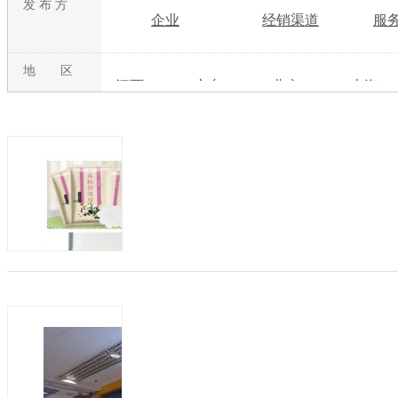
发 布 方
企业
经销渠道
服
地 区
江西
广东
北京
上海
吉林
内蒙古
江苏
浙江
湖北
湖南
广西
海南
甘肃
青海
宁夏
新疆
云南产后恢复品牌加盟，产后修复中心加
发布日期：2019-09-27
有效期：至2020-0
云南如初健康管理咨询有限公司隶属云南
咪、 丽质如初3个品牌。 目前在云南昆